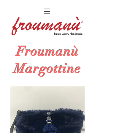
Italian Luxury Handmade
Froumanù
Margottine